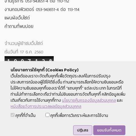
งานธุรการ 053-943651-4 ต่อ 110-112
งานคอมพิวเตอร์ 053-943651-4 ต่อ 113-114
แผนผังเว็บไซต์
คำถามที่พบบ่อย
จำนวนผู้เข้าชมเว็บไซต์
เริ่มวันที่ 17 ธ.ค. 2560
1
9
9
7
1
2
8
นโยบายการใช้คุกกี้ (Cookies Policy)
Your IP : 216.73.217.12
เว็บไซต์ของเราจะจัดเก็บคุกกี้เพื่อวัตถุประสงค์ในการปรับปรุง
ประสบการณ์ของผู้ใช้ให้ดียิ่งขึ้น ท่านสามารถเลือกให้ความยินยอมหรือ
ติดตามเรา
ไม่ให้ความยินยอมคุกกี้ของเราได้ที่ “แถบคุกกี้” แต่ละประเภท ในกรณีที่
ท่านไม่ทำการเลือกจะถือว่าท่านไม่ยินยอมการจัดเก็บคุกกี้ คลิกข้อมูลเพิ่ม
เติมเกี่ยวกับการใช้งานคุกกี้ทาง
นโยบายคุ้มครองข้อมูลส่วนบุคคล
และ
หนังสือแจ้งการประมวลผลข้อมูลส่วนบุคคล
สงวนลิขสิทธิ์ พ.ศ.2560 สหกรณ์ออมทรัพย์มหาวิทยาลัยเชียงใหม่ ©
คุกกี้ที่จำเป็น
คุกกี้เพื่อการวิเคราะห์และการใช้งาน
2017 Chiang Mai University Savings and Credit Cooperative
Limited
ปฏิเสธ
ยอมรับทั้งหมด
คำแนะนำการใช้เว็บไซต์ : แสดงผลได้ดีกับ Chrome , Firefox