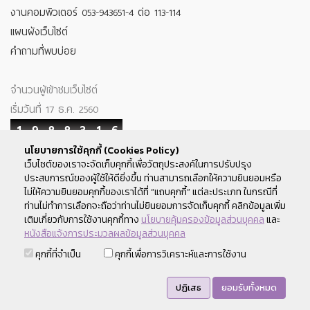
งานคอมพิวเตอร์ 053-943651-4 ต่อ 113-114
แผนผังเว็บไซต์
คำถามที่พบบ่อย
จำนวนผู้เข้าชมเว็บไซต์
เริ่มวันที่ 17 ธ.ค. 2560
1
9
8
8
3
1
6
นโยบายการใช้คุกกี้ (Cookies Policy)
Your IP : 216.73.216.110
เว็บไซต์ของเราจะจัดเก็บคุกกี้เพื่อวัตถุประสงค์ในการปรับปรุง
ประสบการณ์ของผู้ใช้ให้ดียิ่งขึ้น ท่านสามารถเลือกให้ความยินยอมหรือ
ติดตามเรา
ไม่ให้ความยินยอมคุกกี้ของเราได้ที่ “แถบคุกกี้” แต่ละประเภท ในกรณีที่
ท่านไม่ทำการเลือกจะถือว่าท่านไม่ยินยอมการจัดเก็บคุกกี้ คลิกข้อมูลเพิ่ม
เติมเกี่ยวกับการใช้งานคุกกี้ทาง
นโยบายคุ้มครองข้อมูลส่วนบุคคล
และ
หนังสือแจ้งการประมวลผลข้อมูลส่วนบุคคล
สงวนลิขสิทธิ์ พ.ศ.2560 สหกรณ์ออมทรัพย์มหาวิทยาลัยเชียงใหม่ ©
คุกกี้ที่จำเป็น
คุกกี้เพื่อการวิเคราะห์และการใช้งาน
2017 Chiang Mai University Savings and Credit Cooperative
Limited
ปฏิเสธ
ยอมรับทั้งหมด
คำแนะนำการใช้เว็บไซต์ : แสดงผลได้ดีกับ Chrome , Firefox