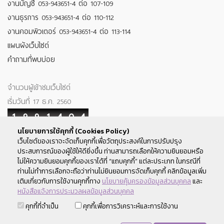
งานบัญชี 053-943651-4 ต่อ 107-109
งานธุรการ 053-943651-4 ต่อ 110-112
งานคอมพิวเตอร์ 053-943651-4 ต่อ 113-114
แผนผังเว็บไซต์
คำถามที่พบบ่อย
จำนวนผู้เข้าชมเว็บไซต์
เริ่มวันที่ 17 ธ.ค. 2560
1
9
9
1
4
0
4
นโยบายการใช้คุกกี้ (Cookies Policy)
Your IP : 216.73.216.194
เว็บไซต์ของเราจะจัดเก็บคุกกี้เพื่อวัตถุประสงค์ในการปรับปรุง
ประสบการณ์ของผู้ใช้ให้ดียิ่งขึ้น ท่านสามารถเลือกให้ความยินยอมหรือ
ติดตามเรา
ไม่ให้ความยินยอมคุกกี้ของเราได้ที่ “แถบคุกกี้” แต่ละประเภท ในกรณีที่
ท่านไม่ทำการเลือกจะถือว่าท่านไม่ยินยอมการจัดเก็บคุกกี้ คลิกข้อมูลเพิ่ม
เติมเกี่ยวกับการใช้งานคุกกี้ทาง
นโยบายคุ้มครองข้อมูลส่วนบุคคล
และ
หนังสือแจ้งการประมวลผลข้อมูลส่วนบุคคล
สงวนลิขสิทธิ์ พ.ศ.2560 สหกรณ์ออมทรัพย์มหาวิทยาลัยเชียงใหม่ ©
คุกกี้ที่จำเป็น
คุกกี้เพื่อการวิเคราะห์และการใช้งาน
2017 Chiang Mai University Savings and Credit Cooperative