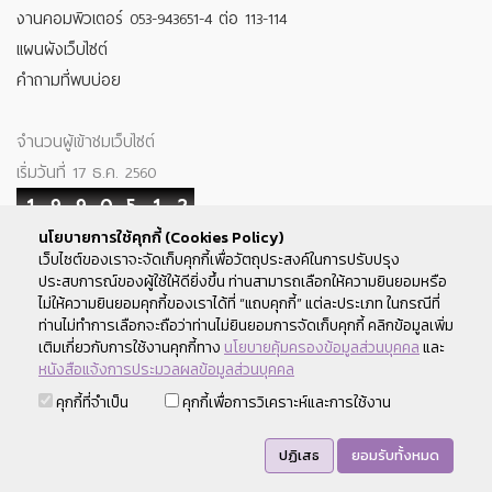
งานคอมพิวเตอร์ 053-943651-4 ต่อ 113-114
แผนผังเว็บไซต์
คำถามที่พบบ่อย
จำนวนผู้เข้าชมเว็บไซต์
เริ่มวันที่ 17 ธ.ค. 2560
1
9
9
0
5
1
2
นโยบายการใช้คุกกี้ (Cookies Policy)
Your IP : 216.73.217.85
เว็บไซต์ของเราจะจัดเก็บคุกกี้เพื่อวัตถุประสงค์ในการปรับปรุง
ประสบการณ์ของผู้ใช้ให้ดียิ่งขึ้น ท่านสามารถเลือกให้ความยินยอมหรือ
ติดตามเรา
ไม่ให้ความยินยอมคุกกี้ของเราได้ที่ “แถบคุกกี้” แต่ละประเภท ในกรณีที่
ท่านไม่ทำการเลือกจะถือว่าท่านไม่ยินยอมการจัดเก็บคุกกี้ คลิกข้อมูลเพิ่ม
เติมเกี่ยวกับการใช้งานคุกกี้ทาง
นโยบายคุ้มครองข้อมูลส่วนบุคคล
และ
หนังสือแจ้งการประมวลผลข้อมูลส่วนบุคคล
สงวนลิขสิทธิ์ พ.ศ.2560 สหกรณ์ออมทรัพย์มหาวิทยาลัยเชียงใหม่ ©
คุกกี้ที่จำเป็น
คุกกี้เพื่อการวิเคราะห์และการใช้งาน
2017 Chiang Mai University Savings and Credit Cooperative
Limited
ปฏิเสธ
ยอมรับทั้งหมด
คำแนะนำการใช้เว็บไซต์ : แสดงผลได้ดีกับ Chrome , Firefox