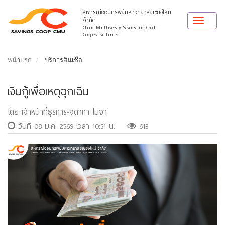
สหกรณ์ออมทรัพย์มหาวิทยาลัยเชียงใหม่
จำกัด
Toggle
Chiang Mai University Savings and Credit
navigat
Cooperative Limited
หน้าแรก
บริการสินเชื่อ
เงินกู้เพื่อเหตุฉุกเฉิน
โดย เจ้าหน้าที่ธุรการ-จิดาภา โนจา
วันที่ 08 ม.ค. 2569 เวลา 10:51 น.
613