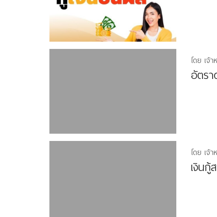
โดย เจ้า
อัตราด
โดย เจ้า
เงินก